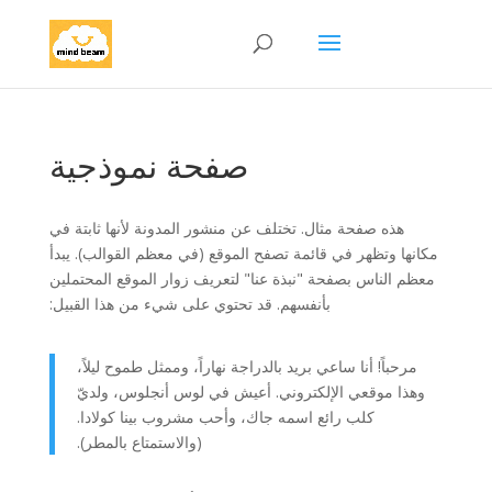
صفحة نموذجية
هذه صفحة مثال. تختلف عن منشور المدونة لأنها ثابتة في
مكانها وتظهر في قائمة تصفح الموقع (في معظم القوالب). يبدأ
معظم الناس بصفحة "نبذة عنا" لتعريف زوار الموقع المحتملين
بأنفسهم. قد تحتوي على شيء من هذا القبيل:
مرحباً! أنا ساعي بريد بالدراجة نهاراً، وممثل طموح ليلاً،
وهذا موقعي الإلكتروني. أعيش في لوس أنجلوس، ولديّ
كلب رائع اسمه جاك، وأحب مشروب بينا كولادا.
(والاستمتاع بالمطر).